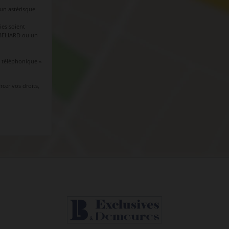
 un astérisque
es soient
EBELIARD ou un
e téléphonique «
cer vos droits,