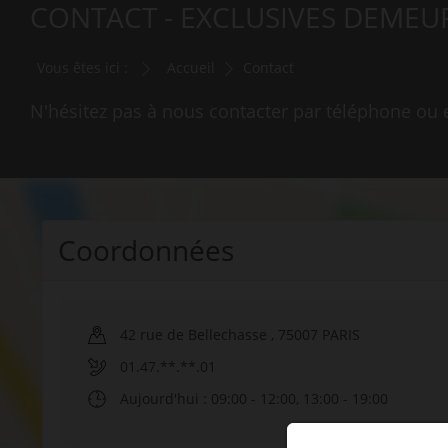
CONTACT - EXCLUSIVES DEMEU
Vous êtes ici :
Accueil
Contact
N'hésitez pas à nous contacter par téléphone ou 
Coordonnées
42 rue de Bellechasse
,
75007
PARIS
01.47.**.**.01
Aujourd'hui
: 09:00 - 12:00, 13:00 - 19:00