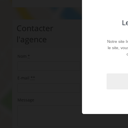
Le
Contacter
l'agence
Notre site 
le site, vo
Nom
*
Prénom
*
E-mail
**
Téléphone
**
Message