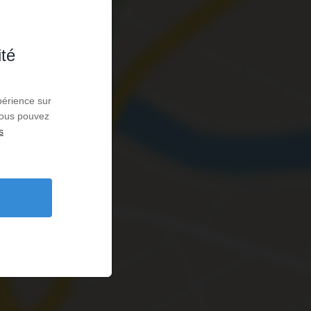
ité
périence sur
 Vous pouvez
s