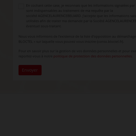
En cochant cette case, je reconnais que les informations signalées par
sont indispensables au traitement de ma requête par la
société AGENCELAURENCEBELIARD. J'accepte que les informations saisi
utilisées afin de traiter ma demande par la Société AGENCELAURENC
éventuel sous-traitant.
Nous vous informons de l’existence de la liste d’opposition au démarchag
BLOCTEL » sur laquelle vous pouvez vous inscrire (conso.bloctel.fr).
Pour en savoir plus sur la gestion de vos données personnelles et pour exer
reportez-vous à notre
politique de protection des données personnelles
.
Envoyer