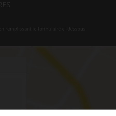
RES
en remplissant le formulaire ci-dessous.